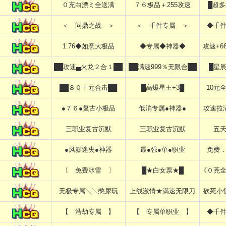
０充白漂ミ全送满
７６极品＋255攻速
█超
＜ 问鼎之战 ＞
＜ 千件专属 ＞
◆千
1.76◆如意大极品
◆专属◆神器◆
攻速+6
██攻速▄火龙２合１██
██满速999％无限合██
█星
██８０十元合击██
█高爆星王+3█
10元
●７６●复古小极品
低消专属●神器●
攻速拉
三职业复古沉默
三职业复古沉默
五
●风影迷失●神器
最●强●单●职业
免费
〔 免费冰雪 〕
█★白女票★█
《０茺
无极专属╲╲憋尿玩
上线激情★满速无限刀
砍死小
【 浩劫专属 】
【 专属单职业 】
◆千