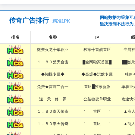
网站数据匀采集互联
传奇广告排行
精准1PK
坚决抵制不法行为
排名
名称
IP
微变火龙╋单职业
独家╋首战首区
专属
１．８０盛天合击
█全网独家首区█
██独
◆蝴蝶专属◆
◆高爆◆沉默专属
独创
免费★雷霆二合一
首区█独家新版
单职业
逆．天．修．罗
公益微变单职业
攻速快
１．８０奉天传奇
“ 首区 ”
▲商
１．８０奉天传奇
“ 首区 ”
▲商