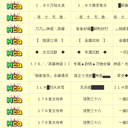
１．８０万劫火龙
１．８０微变复古
█新
﹏道﹏士﹏无﹏敌﹏
﹏道﹏士﹏无﹏敌﹏
道﹏士
刀刀灬神器╲高爆
装备好爆█材料好打
灬独家
【 隐退江湖 】
【 金庸武侠 】
金庸
◆ 次元沉默 ◆
◆ 专属沉默 ◆
一区
⒈７６╱╱高爆神器┃┃
专属▲剧情▲万物全爆
神器丶
『独家迷失』全爆通关
真正０充的█神器▄▄▄
零充
１ＬＨ█烈火冰雪
无充值█████
１ＬＨ
１７６复古传奇
顶赞三十八
一服
１７６复古传奇
顶赞三十八
一服
１７６复古传奇
顶赞三十八
一服