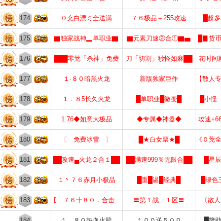
174
０充白漂ミ全送满
７６极品＋255攻速
█超
175
▇独家战神▂单职业▇
▇元素刀速②合①▇▅
█▊货
176
███零茺「杀神」免费
刀「切割」秒怪如麻██
花时间
177
１·８０暗黑火龙
新版独家巨作
【散人
178
１．８5长久火龙
█单职业█微变█
█小怪
179
1.76◆如意大极品
◆专属◆神器◆
攻速+6
180
〔 免费冰雪 〕
█★白女票★█
《０茺
181
██攻速▄火龙２合１██
██满速999％无限合██
█星
182
１丶７６赤月小极品
█重█温█经典█
█绿色
183
【 ７６╋８０．合击 】
〓第１战．１区〓
〔散人
184
１．８０热血火龍
１００送５００
█赞