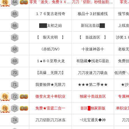
64
零茺「迷失」免费ＸＸＸＸＸ
刀刀「切割」秒怪如割草ＸＸ
零充
65
１７６复古老传奇
极品╋３好服难找
慢节
66
███太初之始
新玩法首战██
上线
67
【 裂天光明 】
【 首战首区 】
沙奖１
68
《赤焰刀Ⅳ》
╋攻速神器╋
老板
69
１●８０至尊火龙
有隐藏◆找老G退款
免费
70
【高爆﹍无限刀】
刀刀攻速刀刀吸血
低消费
71
我要验牌★无限刀
★★★第二季★★
★沙
72
微变火龙╋单职业
独家╋首战首区
专属
73
免费★雷霆二合一
首区█独家新版
单职业
74
刀刀切割刀刀冰冻
~!元宝通关◆神
刀