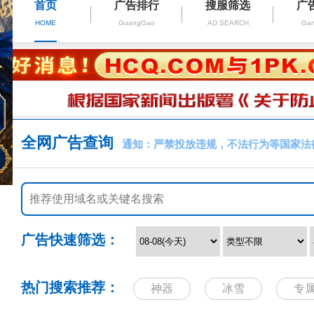
首页
广告排行
搜服筛选
广
HOME
GuangGao
AD SEARCH
Gam
全网广告查询
通知：严禁投放违规，不法行为等国家法
广告快速筛选：
热门搜索推荐：
神器
冰雪
专