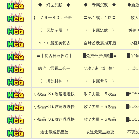
◆ 幻世沉默 ◆
◆ 专属沉默 ◆
◆新
【 ７６╋８０．合击 】
〓第１战．１区〓
〔散人
〈 天劫专属 〉
〈 专属沉默 〉
独创
１７６新完美复古
全球首发震撼开启
·小
〓┃复古神器攻速┃
█免费全屏切割█〓
█白*
疯狗ぃ雷霆二合一
∵攻∵速∵激∵情∵
ぃぃ老
〈 斩剑封神 〉
〈 专属世界 〉
小极品+3▲攻速嘎嘎快
攻７力量＋５极品
█BO
小极品+3▲攻速嘎嘎快
攻７力量＋５极品
█BO
小极品+3▲攻速嘎嘎快
攻７力量＋５极品
█BO
道士带鲲鹏巨兽
攻速元素▃微变
不玩