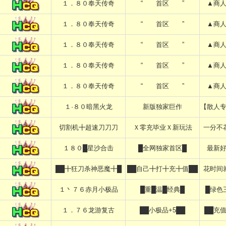
１．８０奉天传奇
“ 首区 ”
▲商
１．８０奉天传奇
“ 首区 ”
▲商
１．８０奉天传奇
“ 首区 ”
▲商
１．８０奉天传奇
“ 首区 ”
▲商
１．８０奉天传奇
“ 首区 ”
▲商
１·８０暗黑火龙
新版独家巨作
【散人
切割机╋超速刀刀刀
Ｘ零充毕业Ｘ新玩法
一分不
１８０█星沙合击
█全网独家首区█
最新
██╋狂刀杀神恶魔╋█
██自己╋打╋充╋值██
花时间
１丶７６赤月小极品
█重█温█经典█
█绿色
１．７６龙游复古
██小极品+5██
██充