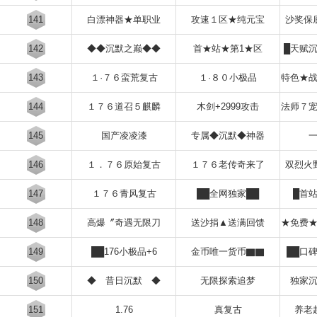
141
白漂神器★单职业
攻速１区★纯元宝
沙奖保
142
◆◆沉默之巅◆◆
首★站★第1★区
█天赋
143
１·７６蛮荒复古
１·８０小极品
特色★
144
１７６道召５麒麟
木剑+2999攻击
法师７
145
国产凌凌漆
专属◆沉默◆神器
146
１．７６原始复古
１７６老传奇来了
双烈火
147
１７６青风复古
██全网独家██
█首
148
高爆〞奇遇无限刀
送沙捐▲送满回馈
★免费
149
██176小极品+6
金币唯一货币▇▇
██口
150
◆ 昔日沉默 ◆
无限探索追梦
独家
151
1.76
真复古
养老