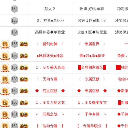
152
颠火２
攻速·好玩·单职
稳定
153
０元神器●单职业
攻速１区●纯元宝
沙奖保
154
高爆神器◆单职业
攻速１区◆纯元宝
沙奖保
155
〈 斩剑封神 〉
〈 专属世界 〉
156
●风影迷失●神器
最●强●单●职业
免费
157
１．８０盛天合击
█全网独家首区█
██独
158
〈 天劫专属 〉
〈 专属沉默 〉
独创
159
◆ 幻世沉默 ◆
◆ 专属沉默 ◆
◆新
160
１．８０万劫火龙
１．８０微变复古
█新
161
＜ 问鼎之战 ＞
＜ 千件专属 ＞
◆千
162
【 浩劫专属 】
【 专属单职业 】
◆千