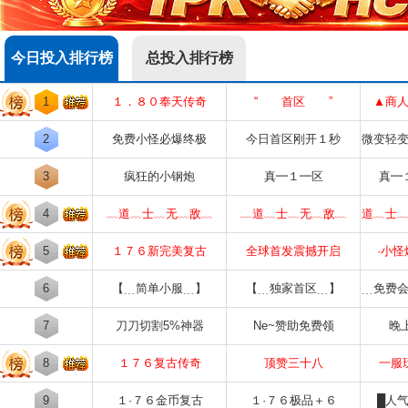
今日投入排行榜
总投入排行榜
1
１．８０奉天传奇
“ 首区 ”
▲商
2
免费小怪必爆终极
今日首区刚开１秒
微变轻
3
疯狂的小钢炮
真━１━区
真━
4
﹏道﹏士﹏无﹏敌﹏
﹏道﹏士﹏无﹏敌﹏
道﹏士
5
１７６新完美复古
全球首发震撼开启
·小
6
【﹍简单小服﹍】
【﹍独家首区﹍】
﹍免费
7
刀刀切割5%神器
Ne~赞助免费领
晚
8
１７６复古传奇
顶赞三十八
一服
9
１·７６金币复古
１·７６极品＋６
█人