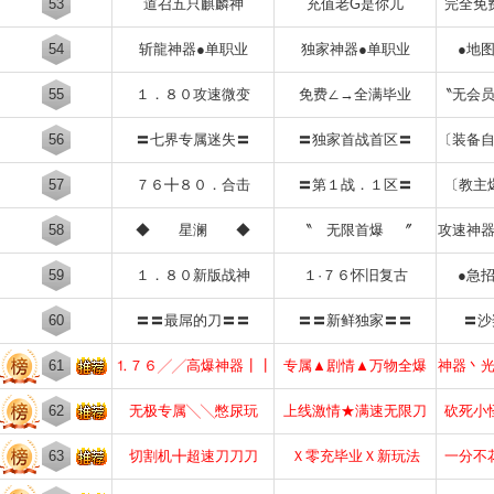
53
道召五只麒麟神
充值老G是你儿
完全免
54
斩龍神器●单职业
独家神器●单职业
●地
55
１．８０攻速微变
免费∠→全满毕业
〝无会
56
〓七界专属迷失〓
〓独家首战首区〓
〔装备
57
７６╋８０．合击
〓第１战．１区〓
〔教主
58
◆ 星澜 ◆
〝 无限首爆 〞
攻速神
59
１．８０新版战神
１·７６怀旧复古
●急
60
〓〓最屌的刀〓〓
〓〓新鲜独家〓〓
〓沙
61
⒈７６╱╱高爆神器┃┃
专属▲剧情▲万物全爆
神器丶
62
无极专属╲╲憋尿玩
上线激情★满速无限刀
砍死小
63
切割机╋超速刀刀刀
Ｘ零充毕业Ｘ新玩法
一分不