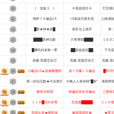
10
《 龙族３ 》
╋首战首区╋
打完测
11
情怀７６极品+5
+5圣战可换车房
上线满
12
█新★神★器█
首区马上就开
第·
13
████龙神沉默
只售赞助████
１ＤＤ
14
█哪吒归来第一季
██首战首区██
下号
15
高爆·雷霆②合①
高爆·雷霆②合①
高爆·
16
小极品+3▲攻速嘎嘎快
攻７力量＋５极品
█BO
17
第一好玩沉默★不合靠打
今晚人人发40块*█捡*
满屏群
18
唐宋元明清
跨越历史长河修仙
三国专
19
１ＬＨ█烈火冰雪
无充值█████
１ＬＨ
20
百战火龙★单职业
〓首战首区〓
★零