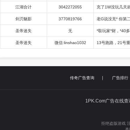
江湖合计
3042272055
充了1W没玩几天
剑刃魅影
3770819766
老G说没充* 你第
圣帝迷失
无
*取玩家*财，*4
圣帝迷失
微信:linshao1032
13号跑路，21号
传奇广告查询
广告排行
1PK.Com广告在线
拒绝盗版游戏 
本