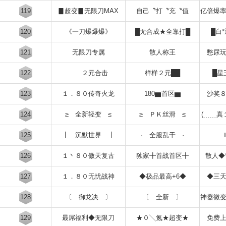
119
▊超变▊无限刀MAX
自己〝打〝充〝值
亿倍爆
120
《一刀爆爆爆》
█无合成★全靠打█
█白
121
无限刀专属
散人称王
憋尿
122
２元合击
样样２元██
█星
123
１．８０传奇火龙
180▆首区▆
沙奖
124
≥ 全新轻变 ≤
≥ ＰＫ丝滑 ≤
(﹍﹍真
125
┃ 沉默世界 ┃
· 全服乱干 ·
126
１丶８０傲天复古
独家╋首战首区╋
散人◆
127
１．８０无忧战神
◆极品最高+6◆
◆三
128
〔 御龙决 〕
〔 全新 〕
神器微
129
最屌福利◆无限刀
★０╲氪★超变★
免费