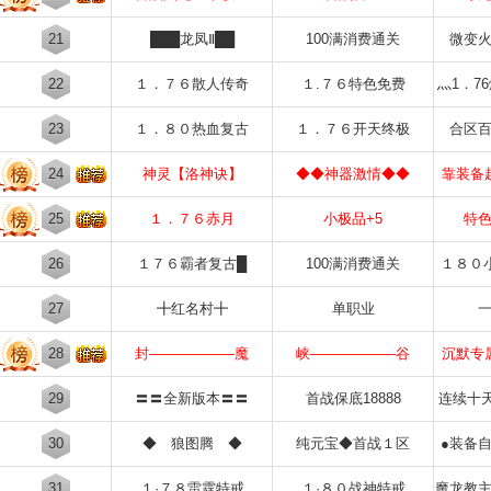
21
███龙凤Ⅱ██
100满消费通关
微变
22
１．７６散人传奇
１.７６特色免费
灬1．7
23
１．８０热血复古
１．７６开天终极
合区
24
神灵【洛神诀】
◆◆神器激情◆◆
靠装备
25
１．７６赤月
小极品+5
特
26
１７６霸者复古█
100满消费通关
１８０
27
╋红名村╋
单职业
28
封——————魔
峡——————谷
沉默专
29
〓〓全新版本〓〓
首战保底18888
连续十
30
◆ 狼图腾 ◆
纯元宝◆首战１区
●装备
31
１·７８雷霆特戒
１·８０战神特戒
魔龙教