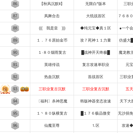
86
【秋风沉默Ⅱ】
无限白*版本
三职
87
凤舞合击
大统战首区
７６８
88
((( 我是皇 )))
◆纯元宝◆真１区
●一个
89
１．７６原始金币
攻７死神１１力量
仿盛大
90
１·８０烟雨复古
█战神开天终极█
魔龙教
91
英雄传说
复古攻速单职业
元
92
热血沉默
首战首区
三职业
93
三职业复古沉默
三职业复古沉默
五
94
〔福利〕杀神恶魔
韩版神器变态攻速
天下大
95
１丶８０纵横复古
█１７６极品微变
无沙捐
96
仙魔至尊
⒈区
攻速