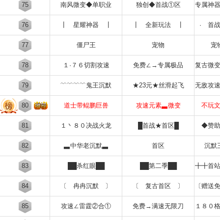
75
南风微变◆单职业
独创◆首战①区
专属神
76
┃ 星耀神器 ┃
┃ 全新玩法 ┃
· 首
77
僵尸王
宠物
宠
78
１·７６切割攻速
免费∠→专属极品
复古微
79
﹌﹌﹌﹌鬼王沉默
★23元★丝滑起飞
无敌攻
80
道士带鲲鹏巨兽
攻速元素▃微变
不玩
81
１丶８０决战火龙
█首战★首区█
◆赞
82
▃中华老沉默▃
首区
沉默
83
██杀红眼██
██第二季██
╋╋首
84
〔 冉冉沉默 〕
〔 复古首区 〕
〔赠送
85
攻速∠雷霆②合①
免费→满速无限刀
１８０