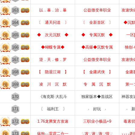
163
以．暴．治．暴
公益微变单职业
攻速快
164
〔 通天问道 〕
〔 全新首区 〕
◆沉
165
◆ 次元沉默 ◆
◆ 专属沉默 ◆
一区
166
◆蝴蝶专属◆
◆高爆◆沉默专属
独创
167
逆．天．修．罗
公益微变单职业
攻速快
168
【 隐退江湖 】
【 金庸武侠 】
金庸
169
凌 川 沉 默
专 属 沉 默
第━
170
《海克斯·大乱斗
独家版本◆首战区
神器攻
171
〔 福利王 〕
· 好玩 ·
· 
172
1.76龙腾复古攻速
三职业小极品+9
毒素
173
疯狗ぃ雷霆二合一
∵攻∵速∵激∵情∵
ぃぃ老