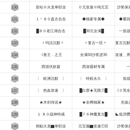
130
首站※火龙单职业
０元攻速※纯元宝
沙奖保
131
１丶８０盘古合击
◆独家专属◆
◆重
132
█８０老江湖合击
█30元全满█
一首
133
〃玛法沉默〃
〃复古一区〃
复古沉
134
《卷王．之王
全满50沙奖进30
攻速﹍
135
西游伏妖篇
西游题材专属
136
〔 欧洲沉默 〕
〔 特权永久 〕
首
137
〔 热血攻速 〕
█白票★无限刀█
《０茺
138
★木剑传说★
★全网独家★
充值
139
１·８０战神特戒
█７６神魔复古█
◣低消
140
倒贴火龙▇单职业
元宝服▇攻速①区
沙奖保