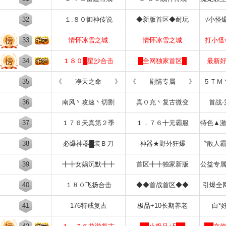
32
１.８０御神传说
◆新版首区◆耐玩
√小怪
33
情怀冰雪之城
情怀冰雪之城
打小怪
34
１８０█星沙合击
█全网独家首区█
最新
35
《 净天之命 》
《 剧情专属 》
５ＴＭ
36
南风丶攻速丶切割
真０充丶复古微变
首战
37
１７６天真第２季
１．７６十元霸服
特色▲
38
必爆神器█装Ｂ刀
神器★野外狂爆
〝散人
39
╋╋女娲沉默╋╋
首区╋╋独家新版
公益专
40
１８０飞扬合击
◆◆首战首区◆◆
引爆全
41
176特戒复古
极品+10长期养老
白*