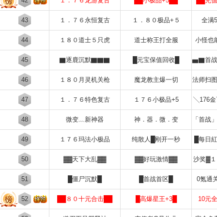
42
１．７６龙游复古
██小极品+5██
██充
43
１．７６永恒复古
１．８０极品+５
全满
44
１８０道士５只虎
道士称王打全服
小怪也
45
▇逐鹿沉默▇▇▇
█元宝保值回收█
▅▇首
46
１８０月灵机关枪
魔龙教主爆一切
法师扫
47
１．７６特色复古
１７６小极品+5
╲176
48
微变﹏新神器
神．器．微．变
「首战
49
１７６玛法小极品
纯散人█刚开一秒
█每日
50
▓▓天下大乱▓▓
▓▓好玩激情▓▓
沙奖▓
51
█僵尸沉默█
█首战首区█
0氪通
52
██８０十元合击██
█高爆星王+3█
10元