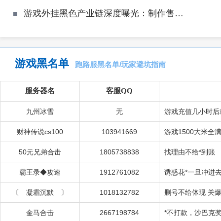
游戏外挂黑色产业链深度曝光：制作售卖、引流分销、服务器危害、玩家防*全解析
游戏黑名单
跑路服黑名单/玩家避坑指南
服务器名
客服QQ
九州冰雪
无
游戏充值几小时后
财神传说cs100
103941669
游戏1500大米全
50元兄弟合击
1805738838
找理由不给*到账
霸王录◆攻速
1912761082
诱惑花*一旦冲进去
〔 凝霜沉默 〕
1018132782
删号不给体现 关
金马合击
2667198784
*不打款，沙巴克