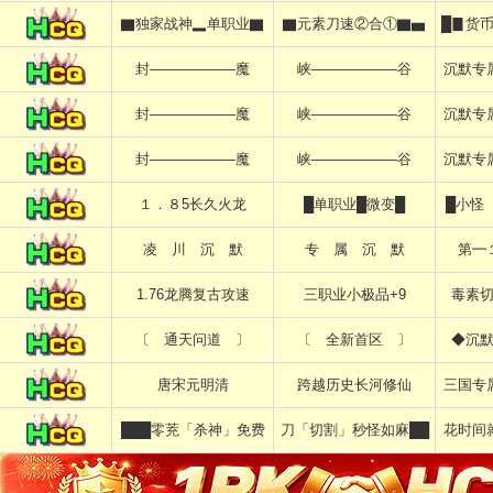
▇独家战神▂单职业▇
▇元素刀速②合①▇▅
█▊货
封——————魔
峡——————谷
沉默专
封——————魔
峡——————谷
沉默专
封——————魔
峡——————谷
沉默专
１．８5长久火龙
█单职业█微变█
█小怪
凌 川 沉 默
专 属 沉 默
第━
1.76龙腾复古攻速
三职业小极品+9
毒素
〔 通天问道 〕
〔 全新首区 〕
◆沉
唐宋元明清
跨越历史长河修仙
三国专
███零茺「杀神」免费
刀「切割」秒怪如麻██
花时间