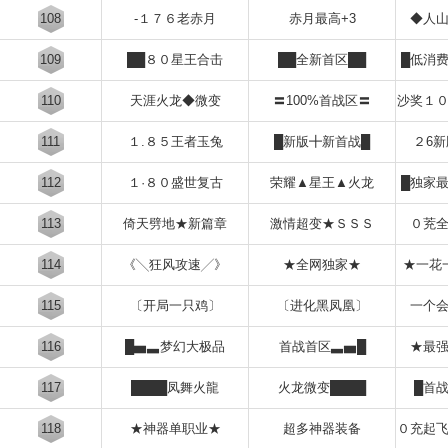
108
-１７６老赤月
赤月最高+3
◆人
109
██８０星王合击
██全新首区██
█低消
110
天涯火龙◆微变
〓100%首战区〓
沙奖１
111
１.８５王者玉兔
█新版╋新首战█
２6
112
１·８０盛世复古
荣耀▲星王▲火龙
█独家
113
倚天劈地★新篇章
激情超变★ＳＳＳ
０茺
114
《╲狂风攻速╱》
★全网独家★
★一花
115
〔开局一只鸡〕
〔进化黑凤凰〕
一个
116
█▅▃梦幻大极品
首战首区▃▅█
★最
117
████凤舞火龍
火龙微变████
█首
118
★神器单职业★
超多神器装备
０充起