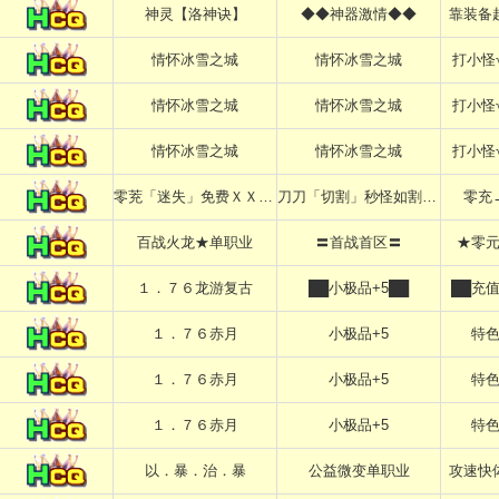
神灵【洛神诀】
◆◆神器激情◆◆
靠装备
情怀冰雪之城
情怀冰雪之城
打小怪
情怀冰雪之城
情怀冰雪之城
打小怪
情怀冰雪之城
情怀冰雪之城
打小怪
零茺「迷失」免费ＸＸＸＸＸ
刀刀「切割」秒怪如割草ＸＸ
零充
百战火龙★单职业
〓首战首区〓
★零
１．７６龙游复古
██小极品+5██
██充
１．７６赤月
小极品+5
特
１．７６赤月
小极品+5
特
１．７６赤月
小极品+5
特
以．暴．治．暴
公益微变单职业
攻速快